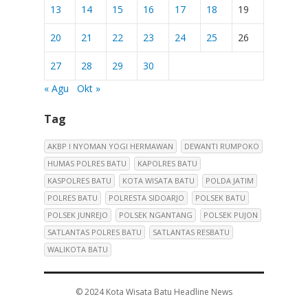
13
14
15
16
17
18
19
20
21
22
23
24
25
26
27
28
29
30
« Agu
Okt »
Tag
AKBP I NYOMAN YOGI HERMAWAN
DEWANTI RUMPOKO
HUMAS POLRES BATU
KAPOLRES BATU
KASPOLRES BATU
KOTA WISATA BATU
POLDA JATIM
POLRES BATU
POLRESTA SIDOARJO
POLSEK BATU
POLSEK JUNREJO
POLSEK NGANTANG
POLSEK PUJON
SATLANTAS POLRES BATU
SATLANTAS RESBATU
WALIKOTA BATU
© 2024
Kota Wisata Batu Headline News