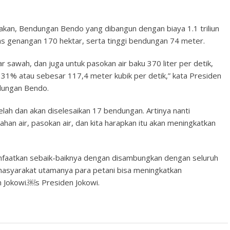
kan, Bendungan Bendo yang dibangun dengan biaya 1.1 triliun
uas genangan 170 hektar, serta tinggi bendungan 74 meter.
ar sawah, dan juga untuk pasokan air baku 370 liter per detik,
r 31% atau sebesar 117,4 meter kubik per detik,” kata Presiden
dungan Bendo.
elah dan akan diselesaikan 17 bendungan. Artinya nanti
ahan air, pasokan air, dan kita harapkan itu akan meningkatkan
anfaatkan sebaik-baiknya dengan disambungkan dengan seluruh
gi masyarakat utamanya para petani bisa meningkatkan
n Jokowi.￼s Presiden Jokowi.