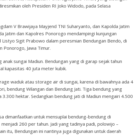
n diresmikan oleh Presiden RI Joko Widodo, pada Selasa
ngdam V Brawijaya Mayjend TNI Suharyanto, dan Kapolda Jatim
olda Jatim dan Kapolres Ponorogo mendampingi kunjungan
al Listyo Sigit Prabowo dalam peresmian Bendungan Bendo, di
 Ponorogo, Jawa Timur.
g anak sungai Madiun. Bendungan yang di garap sejak tahun
 kapasitas 40 juta meter kubik.
rage waduk atau storage air di sungai, karena di bawahnya ada 4
ri, bendung Wilangan dan Bendung Jati. Tiga bendung yang
a 3.300 hektar. Sedangkan bendung jati di Madiun mengairi 4.500
isa dimanfaatkan untuk mensuplai bendung-bendung di
enjadi 260 per tahun. Jadi yang tadinya padi, polowijo –
elain itu, Bendungan ini nantinya juga digunakan untuk daerah