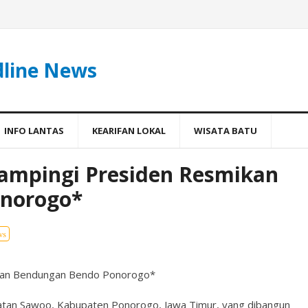
dline News
INFO LANTAS
KEARIFAN LOKAL
WISATA BATU
ampingi Presiden Resmikan
norogo*
ws
ikan Bendungan Bendo Ponorogo*
tan Sawoo, Kabupaten Ponorogo, Jawa Timur, yang dibangun