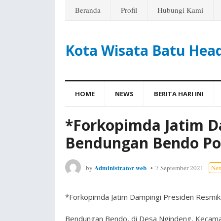
Beranda
Profil
Hubungi Kami
Kota Wisata Batu Hea
HOME
NEWS
BERITA HARI INI
*Forkopimda Jatim D
Bendungan Bendo Po
Administrator web
by
7 September 2021
Ne
*Forkopimda Jatim Dampingi Presiden Resm
Bendungan Bendo, di Desa Ngindeng, Kecama