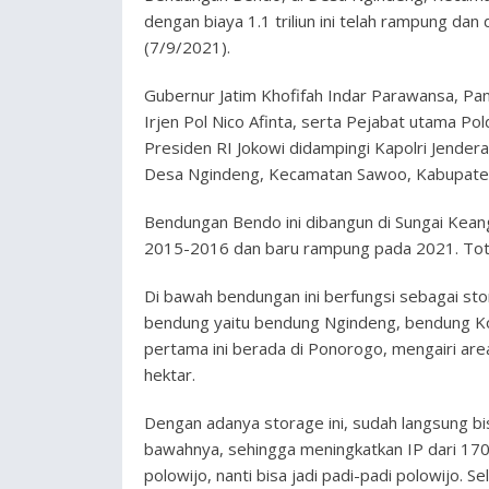
dengan biaya 1.1 triliun ini telah rampung da
(7/9/2021).
Gubernur Jatim Khofifah Indar Parawansa, Pa
Irjen Pol Nico Afinta, serta Pejabat utama P
Presiden RI Jokowi didampingi Kapolri Jender
Desa Ngindeng, Kecamatan Sawoo, Kabupaten
Bendungan Bendo ini dibangun di Sungai Kean
2015-2016 dan baru rampung pada 2021. Total
Di bawah bendungan ini berfungsi sebagai sto
bendung yaitu bendung Ngindeng, bendung Ko
pertama ini berada di Ponorogo, mengairi are
hektar.
Dengan adanya storage ini, sudah langsung b
bawahnya, sehingga meningkatkan IP dari 170 m
polowijo, nanti bisa jadi padi-padi polowijo. S