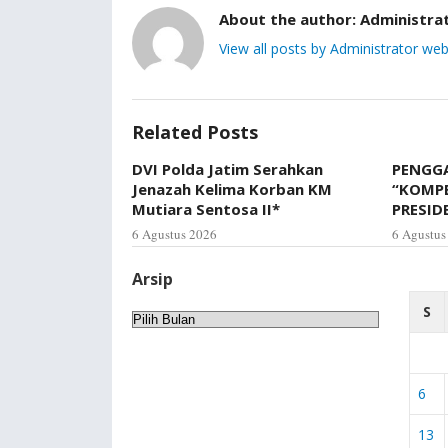
About the author:
Administra
View all posts by Administrator web
Related Posts
DVI Polda Jatim Serahkan
PENGGA
Jenazah Kelima Korban KM
“KOMP
Mutiara Sentosa II*
PRESID
6 Agustus 2026
6 Agustus
Arsip
S
Arsip
6
13