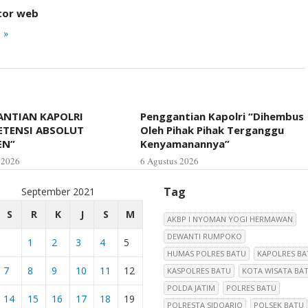
tor web
 »
NTIAN KAPOLRI
Penggantian Kapolri “Dihembus
ETENSI ABSOLUT
Oleh Pihak Pihak Terganggu
EN”
Kenyamanannya”
 2026
6 Agustus 2026
Tag
September 2021
S
R
K
J
S
M
AKBP I NYOMAN YOGI HERMAWAN
DEWANTI RUMPOKO
1
2
3
4
5
HUMAS POLRES BATU
KAPOLRES BA
7
8
9
10
11
12
KASPOLRES BATU
KOTA WISATA BA
POLDA JATIM
POLRES BATU
14
15
16
17
18
19
POLRESTA SIDOARJO
POLSEK BATU