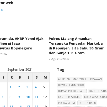
tor web
 »
iramida, AKBP Yenni Ajak
Polres Malang Amankan
inergi Jaga
Tersangka Pengedar Narkoba
ivitas Bojonegoro
di Kepanjen, Sita Sabu 96 Gram
dan Ganja 131 Gram
 2026
7 Agustus 2026
Tag
September 2021
S
R
K
J
S
M
AKBP I NYOMAN YOGI HERMAWAN
DEWANTI RUMPOKO
1
2
3
4
5
HUMAS POLRES BATU
KAPOLRES BA
7
8
9
10
11
12
KASPOLRES BATU
KOTA WISATA BA
POLDA JATIM
POLRES BATU
14
15
16
17
18
19