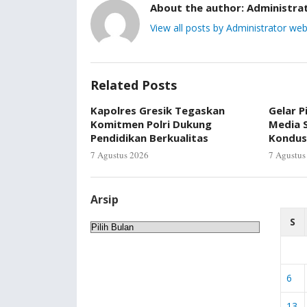
About the author:
Administra
View all posts by Administrator web
Related Posts
Kapolres Gresik Tegaskan
Gelar P
Komitmen Polri Dukung
Media S
Pendidikan Berkualitas
Kondus
7 Agustus 2026
7 Agustus
Arsip
S
Arsip
6
13