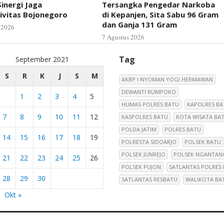
inergi Jaga
Tersangka Pengedar Narkoba
ivitas Bojonegoro
di Kepanjen, Sita Sabu 96 Gram
dan Ganja 131 Gram
 2026
7 Agustus 2026
Tag
September 2021
S
R
K
J
S
M
AKBP I NYOMAN YOGI HERMAWAN
DEWANTI RUMPOKO
1
2
3
4
5
HUMAS POLRES BATU
KAPOLRES BA
7
8
9
10
11
12
KASPOLRES BATU
KOTA WISATA BA
POLDA JATIM
POLRES BATU
14
15
16
17
18
19
POLRESTA SIDOARJO
POLSEK BATU
POLSEK JUNREJO
POLSEK NGANTAN
21
22
23
24
25
26
POLSEK PUJON
SATLANTAS POLRES
28
29
30
SATLANTAS RESBATU
WALIKOTA BA
Okt »