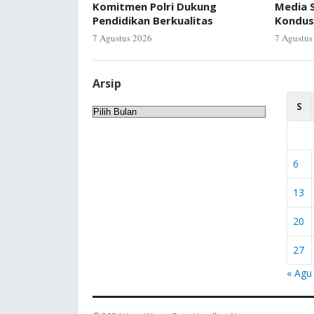
Komitmen Polri Dukung
Media S
Pendidikan Berkualitas
Kondus
7 Agustus 2026
7 Agustus
Arsip
S
Arsip
6
13
20
27
« Agu