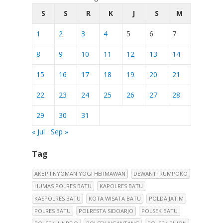
S
S
R
K
J
S
M
1
2
3
4
5
6
7
8
9
10
11
12
13
14
15
16
17
18
19
20
21
22
23
24
25
26
27
28
29
30
31
« Jul
Sep »
Tag
AKBP I NYOMAN YOGI HERMAWAN
DEWANTI RUMPOKO
HUMAS POLRES BATU
KAPOLRES BATU
KASPOLRES BATU
KOTA WISATA BATU
POLDA JATIM
POLRES BATU
POLRESTA SIDOARJO
POLSEK BATU