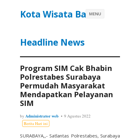
Kota Wisata Batu
MENU
Headline News
Program SIM Cak Bhabin
Polrestabes Surabaya
Permudah Masyarakat
Mendapatkan Pelayanan
SIM
Administrator web
by
9 Agustus 2022
Berita Hari ini
SURABAYA,,- Satlantas Polrestabes, Surabaya