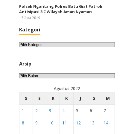
Polsek Ngantang Polres Batu Giat Patroli
Antisipasi 3 C Wilayah Aman Nyaman
12 Juni 2019
Kategori
Kategori
Arsip
Arsip
Agustus 2022
S
S
R
K
J
S
M
1
2
3
4
5
6
7
8
9
10
11
12
13
14