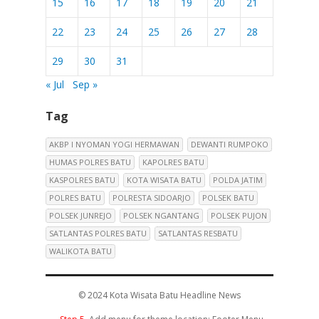
15
16
17
18
19
20
21
22
23
24
25
26
27
28
29
30
31
« Jul
Sep »
Tag
AKBP I NYOMAN YOGI HERMAWAN
DEWANTI RUMPOKO
HUMAS POLRES BATU
KAPOLRES BATU
KASPOLRES BATU
KOTA WISATA BATU
POLDA JATIM
POLRES BATU
POLRESTA SIDOARJO
POLSEK BATU
POLSEK JUNREJO
POLSEK NGANTANG
POLSEK PUJON
SATLANTAS POLRES BATU
SATLANTAS RESBATU
WALIKOTA BATU
© 2024
Kota Wisata Batu Headline News