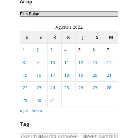
Arsip
Arsip
Agustus 2022
S
S
R
K
J
S
M
1
2
3
4
5
6
7
8
9
10
11
12
13
14
15
16
17
18
19
20
21
22
23
24
25
26
27
28
29
30
31
« Jul
Sep »
Tag
AKBP I NYOMAN YOGI HERMAWAN
DEWANTI RUMPOKO