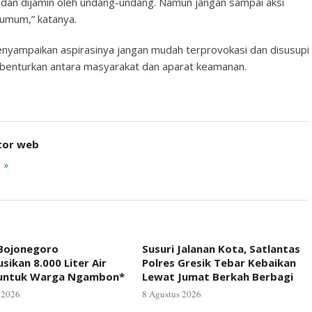
dan dijamin oleh undang-undang. Namun jangan sampai aksi
s umum,” katanya.
enyampaikan aspirasinya jangan mudah terprovokasi dan disusupi
benturkan antara masyarakat dan aparat keamanan.
tor web
 »
 Bojonegoro
Susuri Jalanan Kota, Satlantas
usikan 8.000 Liter Air
Polres Gresik Tebar Kebaikan
 untuk Warga Ngambon*
Lewat Jumat Berkah Berbagi
 2026
8 Agustus 2026