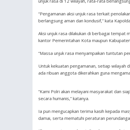
unjuk rasa di 12 wilayah, rata-rata berlangsu
“Pengamanan aksi unjuk rasa terkait penolaka
berlangsung aman dan kondusif,” kata Kapolda 
Aksi unjuk rasa dilakukan di berbagai tempat
kantor Pemerintahan Kota maupun Kabupaten
“Massa unjuk rasa menyampaikan tuntutan pen
Untuk kekuatan pengamanan, setiap wilayah di
ada ribuan anggota dikerahkan guna mengama
“Kami Polri akan melayani masyarakat dan s
secara humanis,” katanya.
Ia pun mengucapkan terima kasih kepada masy
damai, serta mematuhi peraturan perundang