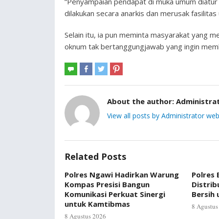
“Penyampaian pendapat di muka umum diatur 
dilakukan secara anarkis dan merusak fasilita
Selain itu, ia pun meminta masyarakat yang m
oknum tak bertanggungjawab yang ingin mem
About the author:
Administra
View all posts by Administrator web
Related Posts
Polres Ngawi Hadirkan Warung
Polres
Kompas Presisi Bangun
Distrib
Komunikasi Perkuat Sinergi
Bersih
untuk Kamtibmas
8 Agustus
8 Agustus 2026