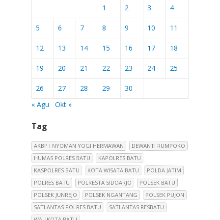
1
2
3
4
5
6
7
8
9
10
11
12
13
14
15
16
17
18
19
20
21
22
23
24
25
26
27
28
29
30
« Agu
Okt »
Tag
AKBP I NYOMAN YOGI HERMAWAN
DEWANTI RUMPOKO
HUMAS POLRES BATU
KAPOLRES BATU
KASPOLRES BATU
KOTA WISATA BATU
POLDA JATIM
POLRES BATU
POLRESTA SIDOARJO
POLSEK BATU
POLSEK JUNREJO
POLSEK NGANTANG
POLSEK PUJON
SATLANTAS POLRES BATU
SATLANTAS RESBATU
WALIKOTA BATU