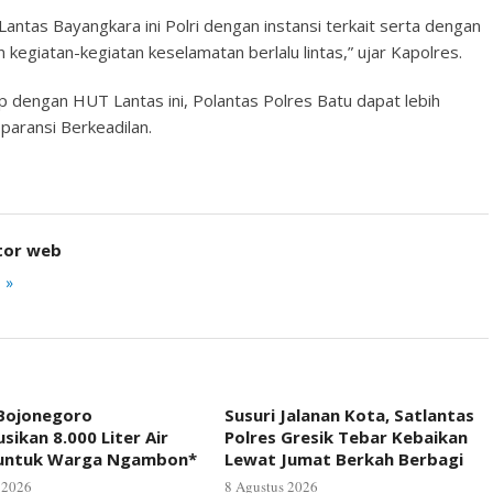
ntas Bayangkara ini Polri dengan instansi terkait serta dengan
 kegiatan-kegiatan keselamatan berlalu lintas,” ujar Kapolres.
 dengan HUT Lantas ini, Polantas Polres Batu dapat lebih
sparansi Berkeadilan.
tor web
 »
 Bojonegoro
Susuri Jalanan Kota, Satlantas
usikan 8.000 Liter Air
Polres Gresik Tebar Kebaikan
 untuk Warga Ngambon*
Lewat Jumat Berkah Berbagi
 2026
8 Agustus 2026