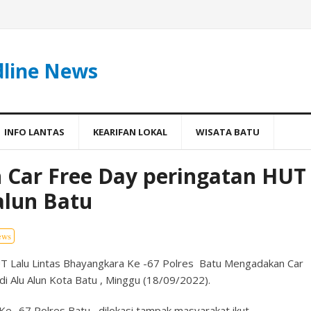
dline News
INFO LANTAS
KEARIFAN LOKAL
WISATA BATU
an Car Free Day peringatan HUT
alun Batu
ews
T Lalu Lintas Bhayangkara Ke -67 Polres Batu Mengadakan Car
 Alu Alun Kota Batu , Minggu (18/09/2022).
e -67 Polres Batu , dilokasi tampak masyarakat ikut