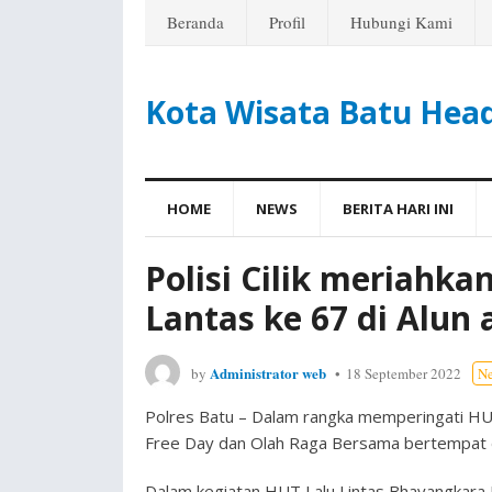
Beranda
Profil
Hubungi Kami
Kota Wisata Batu Hea
HOME
NEWS
BERITA HARI INI
Polisi Cilik meriahk
Lantas ke 67 di Alun 
Administrator web
by
18 September 2022
N
Polres Batu – Dalam rangka memperingati HU
Free Day dan Olah Raga Bersama bertempat di
Dalam kegiatan HUT Lalu Lintas Bhayangkara K