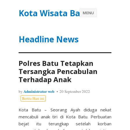
Kota Wisata Batu
MENU
Headline News
Polres Batu Tetapkan
Tersangka Pencabulan
Terhadap Anak
Administrator web
by
20 September 2022
Berita Hari ini
Kota Batu – Seorang Ayah diduga nekat
mencabuli anak tiri di Kota Batu. Perbuatan
bejat itu terungkap setelah korban