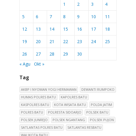
1
2
3
4
5
6
7
8
9
10
11
12
13
14
15
16
17
18
19
20
21
22
23
24
25
26
27
28
29
30
« Agu
Okt »
Tag
AKBP I NYOMAN YOGI HERMAWAN
DEWANTI RUMPOKO
HUMAS POLRES BATU
KAPOLRES BATU
KASPOLRES BATU
KOTA WISATA BATU
POLDA JATIM
POLRES BATU
POLRESTA SIDOARJO
POLSEK BATU
POLSEK JUNREJO
POLSEK NGANTANG
POLSEK PUJON
SATLANTAS POLRES BATU
SATLANTAS RESBATU
WALIKOTA BATU