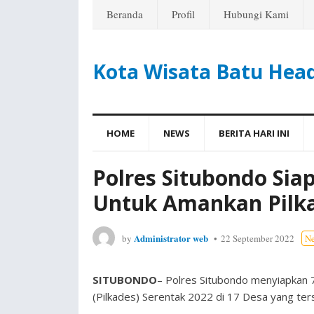
Beranda
Profil
Hubungi Kami
Kota Wisata Batu Hea
HOME
NEWS
BERITA HARI INI
Polres Situbondo Si
Untuk Amankan Pilka
Administrator web
by
22 September 2022
N
SITUBONDO
– Polres Situbondo menyiapkan
(Pilkades) Serentak 2022 di 17 Desa yang ter