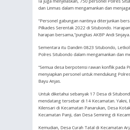
Ia juga menjelaskan, 750 personel Polres Sit
dan Linmas dalam mengamankan dan menjaga 
“Personel gabungan nantinya diterjunkan be
Pilkades Serentak 2022 di Situbondo. Harapan 
harapan bersama,”pungkas AKBP Andi Sinjaya.
Sementara itu Dandim 0823 Situbondo, Letko
Polres Situbondo dalam mengamankan dan menj
“Semua desa berpotensi rawan konflik pada P
menyiapkan personel untuk mendukung Polre
Bayu Anjas.
Untuk diketahui sebanyak 17 Desa di Situbon
mendatang tersebar di 14 Kecamatan. Yakni,
Kilensari di Kecamatan Panarukan, Desa Kota
Kecamatan Panji, dan Desa Semiring di Keca
Kemudian, Desa Curah Tatal di Kecamatan Ar