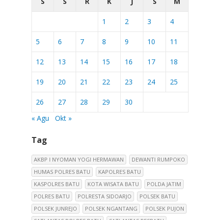
S
S
R
K
J
S
M
1
2
3
4
5
6
7
8
9
10
11
12
13
14
15
16
17
18
19
20
21
22
23
24
25
26
27
28
29
30
« Agu
Okt »
Tag
AKBP I NYOMAN YOGI HERMAWAN
DEWANTI RUMPOKO
HUMAS POLRES BATU
KAPOLRES BATU
KASPOLRES BATU
KOTA WISATA BATU
POLDA JATIM
POLRES BATU
POLRESTA SIDOARJO
POLSEK BATU
POLSEK JUNREJO
POLSEK NGANTANG
POLSEK PUJON