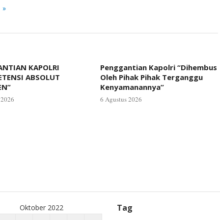
 »
NTIAN KAPOLRI
Penggantian Kapolri “Dihembus
ETENSI ABSOLUT
Oleh Pihak Pihak Terganggu
EN”
Kenyamanannya”
 2026
6 Agustus 2026
Tag
Oktober 2022