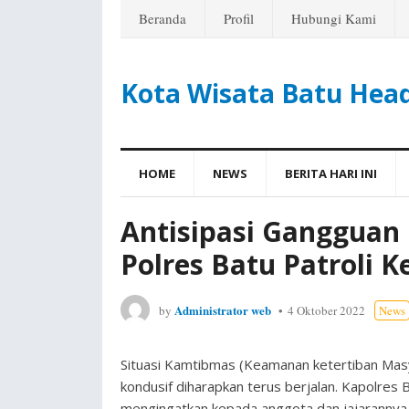
Beranda
Profil
Hubungi Kami
Kota Wisata Batu Hea
HOME
NEWS
BERITA HARI INI
Antisipasi Gangguan
Polres Batu Patroli K
Administrator web
by
4 Oktober 2022
News
Situasi Kamtibmas (Keamanan ketertiban Masya
kondusif diharapkan terus berjalan. Kapolres
mengingatkan kepada anggota dan jajarannya 