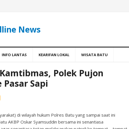
dline News
INFO LANTAS
KEARIFAN LOKAL
WISATA BATU
 Kamtibmas, Polek Pujon
e Pasar Sapi
rakat) di wilayah hukum Polres Batu yang sampai saat ini
 Batu AKBP Oskar Syamsuddin bersama ini senantiasa
agar senantiasa tetap melaksanakan patroli ke tempat – tempat