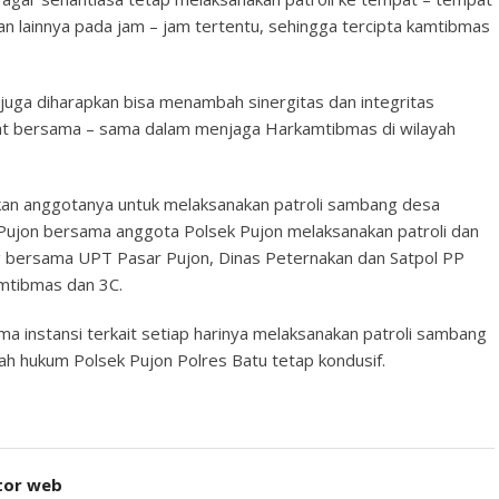
an lainnya pada jam – jam tertentu, sehingga tercipta kamtibmas
li juga diharapkan bisa menambah sinergitas dan integritas
at bersama – sama dalam menjaga Harkamtibmas di wilayah
hkan anggotanya untuk melaksanakan patroli sambang desa
k Pujon bersama anggota Polsek Pujon melaksanakan patroli dan
 bersama UPT Pasar Pujon, Dinas Peternakan dan Satpol PP
mtibmas dan 3C.
a instansi terkait setiap harinya melaksanakan patroli sambang
ah hukum Polsek Pujon Polres Batu tetap kondusif.
tor web