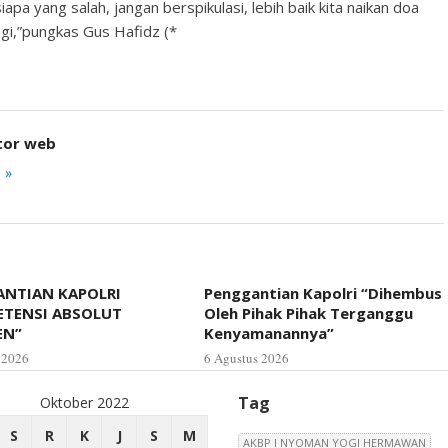
siapa yang salah, jangan berspikulasi, lebih baik kita naikan doa
lagi,”pungkas Gus Hafidz (*
tor web
 »
NTIAN KAPOLRI
Penggantian Kapolri “Dihembus
ETENSI ABSOLUT
Oleh Pihak Pihak Terganggu
EN”
Kenyamanannya”
 2026
6 Agustus 2026
Tag
Oktober 2022
S
R
K
J
S
M
AKBP I NYOMAN YOGI HERMAWAN