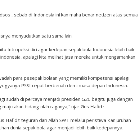
sos , sebab di Indonesia ini kan maha benar netizen atas semua
rusnya menyudutkan satu sama lain.
tu Intropeksi diri agar kedepan sepak bola Indonesia lebih baik
t indonesia, apalagi kita melihat jasa mereka untuk mengamankan
wadah para pesepak bolaan yang memiliki kompetensi apalagi
seyogyanya PSSI cepat berbenah demi masa depan Indonesia.
agi sudah di percaya menjadi presiden G20 begitu juga dengan
g maju akan bidang olah raganya,” ujar Gus Hafidz.
us Hafidz teguran dari Allah SWT melalui peristiwa Kanjuruhan
buhan dunia sepak bola agar menjadi lebih baik kedepannya.