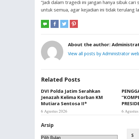
“Jadi dalam tragedi ini jangan hanya sibuk cari 
untuk semua, agar kejadian ini tidak terulang 
About the author:
Administra
View all posts by Administrator web
Related Posts
DVI Polda Jatim Serahkan
PENGGA
Jenazah Kelima Korban KM
“KOMP
Mutiara Sentosa II*
PRESID
6 Agustus 2026
6 Agustus
Arsip
S
Arsip