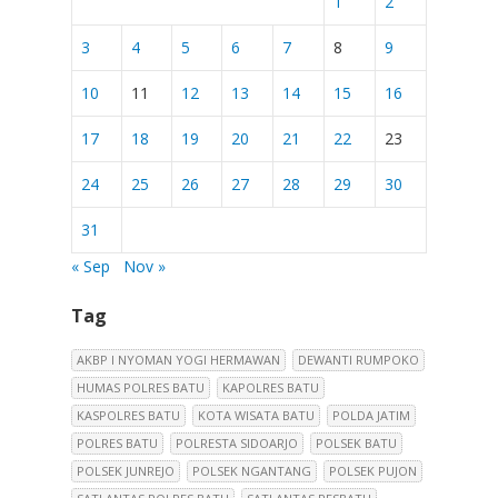
1
2
3
4
5
6
7
8
9
10
11
12
13
14
15
16
17
18
19
20
21
22
23
24
25
26
27
28
29
30
31
« Sep
Nov »
Tag
AKBP I NYOMAN YOGI HERMAWAN
DEWANTI RUMPOKO
HUMAS POLRES BATU
KAPOLRES BATU
KASPOLRES BATU
KOTA WISATA BATU
POLDA JATIM
POLRES BATU
POLRESTA SIDOARJO
POLSEK BATU
POLSEK JUNREJO
POLSEK NGANTANG
POLSEK PUJON