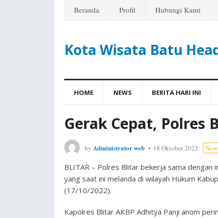
Beranda
Profil
Hubungi Kami
Kota Wisata Batu Hea
HOME
NEWS
BERITA HARI INI
Gerak Cepat, Polres B
Administrator web
by
18 Oktober 2022
New
BLITAR – Polres Blitar bekerja sama dengan 
yang saat ini melanda di wilayah Hukum Kabupa
(17/10/2022).
Kapolres Blitar AKBP Adhitya Panji anom peri