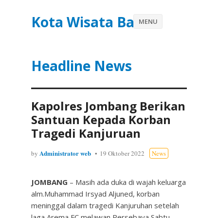
Kota Wisata Batu
MENU
Headline News
Kapolres Jombang Berikan
Santuan Kepada Korban
Tragedi Kanjuruan
Administrator web
by
19 Oktober 2022
News
JOMBANG
– Masih ada duka di wajah keluarga
alm.Muhammad Irsyad Aljuned, korban
meninggal dalam tragedi Kanjuruhan setelah
laga Arema FC melawan Persebaya,Sabtu