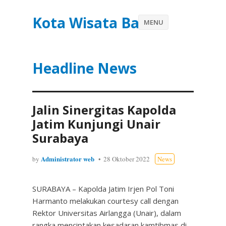
Kota Wisata Batu
MENU
Headline News
Jalin Sinergitas Kapolda
Jatim Kunjungi Unair
Surabaya
Administrator web
by
28 Oktober 2022
News
SURABAYA – Kapolda Jatim Irjen Pol Toni
Harmanto melakukan courtesy call dengan
Rektor Universitas Airlangga (Unair), dalam
rangka menciptakan kesadaran kamtibmas di