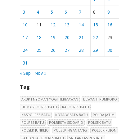
3
4
5
6
7
8
9
10
11
12
13
14
15
16
17
18
19
20
21
22
23
24
25
26
27
28
29
30
31
« Sep
Nov »
Tag
AKBP I NYOMAN YOGI HERMAWAN
DEWANTI RUMPOKO
HUMAS POLRES BATU
KAPOLRES BATU
KASPOLRES BATU
KOTA WISATA BATU
POLDA JATIM
POLRES BATU
POLRESTA SIDOARJO
POLSEK BATU
POLSEK JUNREJO
POLSEK NGANTANG
POLSEK PUJON
SATLANTAS POLRES BATU
SATLANTAS RESBATU