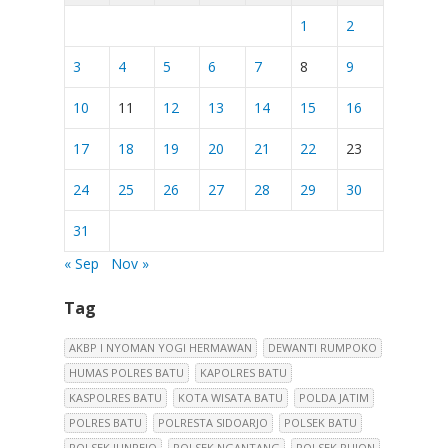
1
2
3
4
5
6
7
8
9
10
11
12
13
14
15
16
17
18
19
20
21
22
23
24
25
26
27
28
29
30
31
« Sep
Nov »
Tag
AKBP I NYOMAN YOGI HERMAWAN
DEWANTI RUMPOKO
HUMAS POLRES BATU
KAPOLRES BATU
KASPOLRES BATU
KOTA WISATA BATU
POLDA JATIM
POLRES BATU
POLRESTA SIDOARJO
POLSEK BATU
POLSEK JUNREJO
POLSEK NGANTANG
POLSEK PUJON