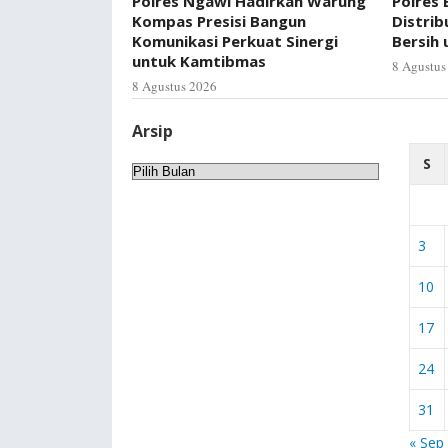
Polres Ngawi Hadirkan Warung
Polres
Kompas Presisi Bangun
Distrib
Komunikasi Perkuat Sinergi
Bersih
untuk Kamtibmas
8 Agustus
8 Agustus 2026
Arsip
S
Arsip
3
10
17
24
31
« Sep