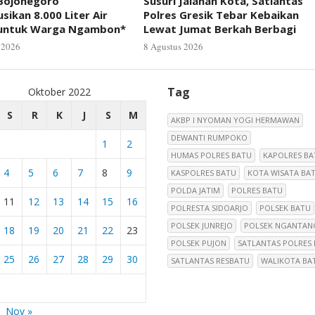
 Bojonegoro
Susuri Jalanan Kota, Satlantas
usikan 8.000 Liter Air
Polres Gresik Tebar Kebaikan
 untuk Warga Ngambon*
Lewat Jumat Berkah Berbagi
 2026
8 Agustus 2026
Tag
Oktober 2022
S
R
K
J
S
M
AKBP I NYOMAN YOGI HERMAWAN
DEWANTI RUMPOKO
1
2
HUMAS POLRES BATU
KAPOLRES BA
4
5
6
7
8
9
KASPOLRES BATU
KOTA WISATA BA
POLDA JATIM
POLRES BATU
11
12
13
14
15
16
POLRESTA SIDOARJO
POLSEK BATU
POLSEK JUNREJO
POLSEK NGANTAN
18
19
20
21
22
23
POLSEK PUJON
SATLANTAS POLRES
25
26
27
28
29
30
SATLANTAS RESBATU
WALIKOTA BA
Nov »