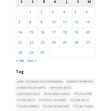
S
S
R
K
J
S
M
1
2
3
4
5
6
7
8
9
10
11
12
13
14
15
16
17
18
19
20
21
22
23
24
25
26
27
28
29
30
« Okt
Des »
Tag
AKBP I NYOMAN YOGI HERMAWAN
DEWANTI RUMPOKO
HUMAS POLRES BATU
KAPOLRES BATU
KASPOLRES BATU
KOTA WISATA BATU
POLDA JATIM
POLRES BATU
POLRESTA SIDOARJO
POLSEK BATU
POLSEK JUNREJO
POLSEK NGANTANG
POLSEK PUJON