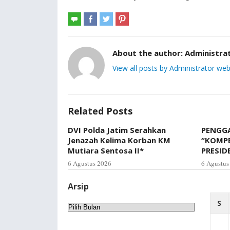
About the author:
Administra
View all posts by Administrator web
Related Posts
DVI Polda Jatim Serahkan
PENGGA
Jenazah Kelima Korban KM
“KOMP
Mutiara Sentosa II*
PRESID
6 Agustus 2026
6 Agustus
Arsip
S
Arsip