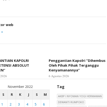
tor web
 »
NTIAN KAPOLRI
Penggantian Kapolri “Dihembus
ETENSI ABSOLUT
Oleh Pihak Pihak Terganggu
EN”
Kenyamanannya”
 2026
6 Agustus 2026
Tag
November 2022
S
R
K
J
S
M
AKBP I NYOMAN YOGI HERMAWAN
DEWANTI RUMPOKO
1
2
3
4
5
6