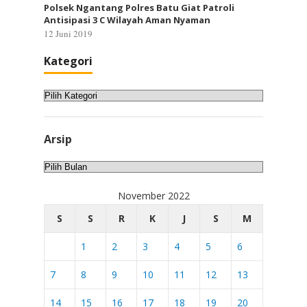
Polsek Ngantang Polres Batu Giat Patroli
Antisipasi 3 C Wilayah Aman Nyaman
12 Juni 2019
Kategori
Kategori
Arsip
Arsip
November 2022
S
S
R
K
J
S
M
1
2
3
4
5
6
7
8
9
10
11
12
13
14
15
16
17
18
19
20