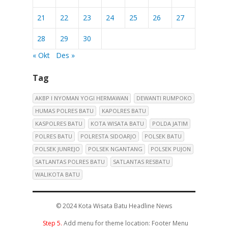
21
22
23
24
25
26
27
28
29
30
« Okt
Des »
Tag
AKBP I NYOMAN YOGI HERMAWAN
DEWANTI RUMPOKO
HUMAS POLRES BATU
KAPOLRES BATU
KASPOLRES BATU
KOTA WISATA BATU
POLDA JATIM
POLRES BATU
POLRESTA SIDOARJO
POLSEK BATU
POLSEK JUNREJO
POLSEK NGANTANG
POLSEK PUJON
SATLANTAS POLRES BATU
SATLANTAS RESBATU
WALIKOTA BATU
© 2024
Kota Wisata Batu Headline News
Step 5.
Add menu for theme location: Footer Menu