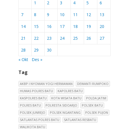
1
2
3
4
5
6
7
8
9
10
11
12
13
14
15
16
17
18
19
20
21
22
23
24
25
26
27
28
29
30
« Okt
Des »
Tag
AKBP I NYOMAN YOGI HERMAWAN
DEWANTI RUMPOKO
HUMAS POLRES BATU
KAPOLRES BATU
KASPOLRES BATU
KOTA WISATA BATU
POLDA JATIM
POLRES BATU
POLRESTA SIDOARJO
POLSEK BATU
POLSEK JUNREJO
POLSEK NGANTANG
POLSEK PUJON
SATLANTAS POLRES BATU
SATLANTAS RESBATU
WALIKOTA BATU