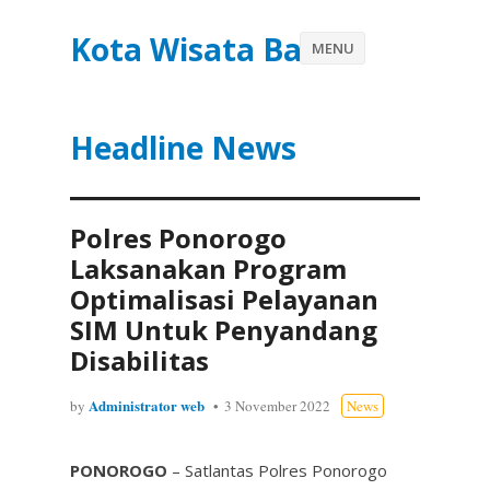
Kota Wisata Batu
MENU
Headline News
Polres Ponorogo
Laksanakan Program
Optimalisasi Pelayanan
SIM Untuk Penyandang
Disabilitas
Administrator web
by
3 November 2022
News
PONOROGO
– Satlantas Polres Ponorogo