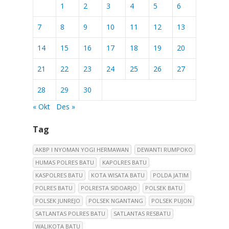
1
2
3
4
5
6
7
8
9
10
11
12
13
14
15
16
17
18
19
20
21
22
23
24
25
26
27
28
29
30
« Okt
Des »
Tag
AKBP I NYOMAN YOGI HERMAWAN
DEWANTI RUMPOKO
HUMAS POLRES BATU
KAPOLRES BATU
KASPOLRES BATU
KOTA WISATA BATU
POLDA JATIM
POLRES BATU
POLRESTA SIDOARJO
POLSEK BATU
POLSEK JUNREJO
POLSEK NGANTANG
POLSEK PUJON
SATLANTAS POLRES BATU
SATLANTAS RESBATU
WALIKOTA BATU