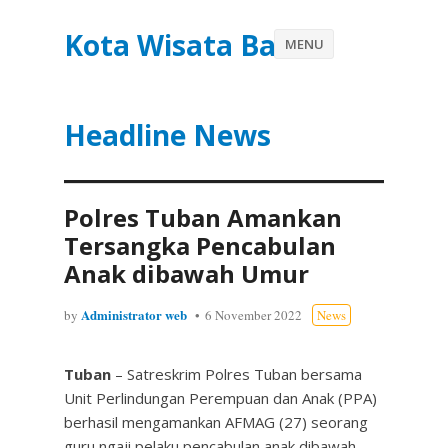
Kota Wisata Batu
MENU
Headline News
Polres Tuban Amankan
Tersangka Pencabulan
Anak dibawah Umur
Administrator web
by
6 November 2022
News
Tuban
– Satreskrim Polres Tuban bersama
Unit Perlindungan Perempuan dan Anak (PPA)
berhasil mengamankan AFMAG (27) seorang
guru ngaji pelaku pencabulan anak dibawah