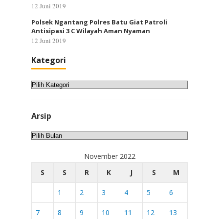
12 Juni 2019
Polsek Ngantang Polres Batu Giat Patroli
Antisipasi 3 C Wilayah Aman Nyaman
12 Juni 2019
Kategori
Kategori
Arsip
Arsip
November 2022
S
S
R
K
J
S
M
1
2
3
4
5
6
7
8
9
10
11
12
13