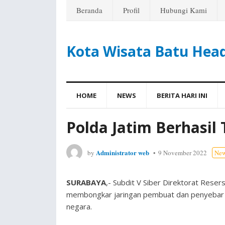
Beranda
Profil
Hubungi Kami
Kota Wisata Batu Hea
HOME
NEWS
BERITA HARI INI
Polda Jatim Berhasi
Administrator web
by
9 November 2022
Ne
SURABAYA
,- Subdit V Siber Direktorat Reser
membongkar jaringan pembuat dan penyebar 
negara.