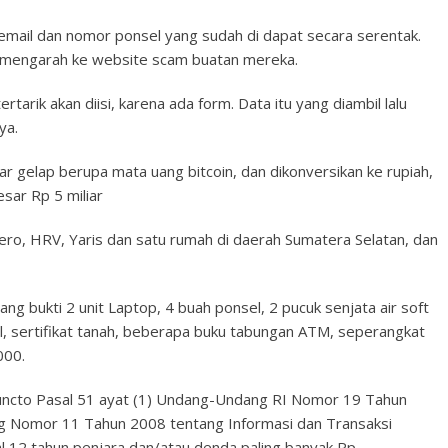
 email dan nomor ponsel yang sudah di dapat secara serentak.
kan mengarah ke website scam buatan mereka.
tertarik akan diisi, karena ada form. Data itu yang diambil lalu
ya.
sar gelap berupa mata uang bitcoin, dan dikonversikan ke rupiah,
sar Rp 5 miliar
jero, HRV, Yaris dan satu rumah di daerah Sumatera Selatan, dan
ang bukti 2 unit Laptop, 4 buah ponsel, 2 pucuk senjata air soft
bil, sertifikat tanah, beberapa buku tabungan ATM, seperangkat
000.
Juncto Pasal 51 ayat (1) Undang-Undang RI Nomor 19 Tahun
 Nomor 11 Tahun 2008 tentang Informasi dan Transaksi
 12 tahun penjara dan/atau denda paling banyak Rp.