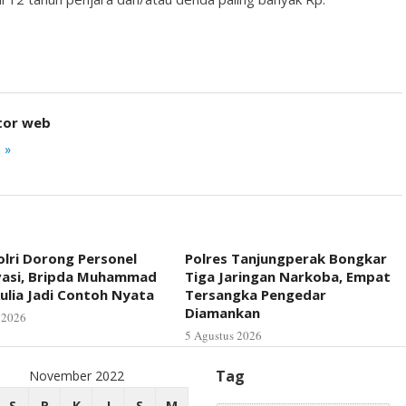
tor web
 »
lri Dorong Personel
Polres Tanjungperak Bongkar
vasi, Bripda Muhammad
Tiga Jaringan Narkoba, Empat
ulia Jadi Contoh Nyata
Tersangka Pengedar
Diamankan
 2026
5 Agustus 2026
Tag
November 2022
S
R
K
J
S
M