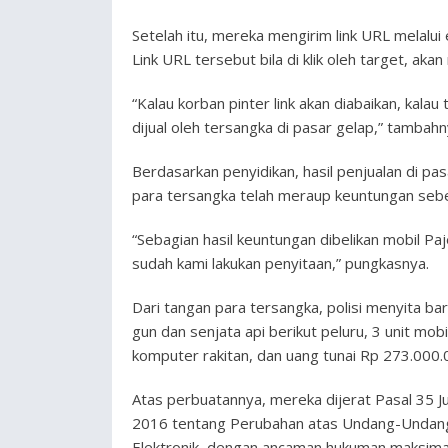
Setelah itu, mereka mengirim link URL melalui
Link URL tersebut bila di klik oleh target, a
“Kalau korban pinter link akan diabaikan, kalau 
dijual oleh tersangka di pasar gelap,” tambahn
Berdasarkan penyidikan, hasil penjualan di pa
para tersangka telah meraup keuntungan sebe
“Sebagian hasil keuntungan dibelikan mobil Pa
sudah kami lakukan penyitaan,” pungkasnya.
Dari tangan para tersangka, polisi menyita bar
gun dan senjata api berikut peluru, 3 unit mo
komputer rakitan, dan uang tunai Rp 273.000.
Atas perbuatannya, mereka dijerat Pasal 35 
2016 tentang Perubahan atas Undang-Undang
Elektronik, dengan ancaman hukuman maksimal