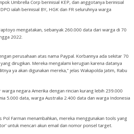
ok Umbrella Corp berinisial KEP, dan anggotanya berinisial
PO ialah berinisial BY, HGK dan FR seluruhnya warga
praptoyo mengatakan, sebanyak 260.000 data dari warga di 70
ingga 2022.
dengan perusahaan atas nama Paypal. Korbannya ada sekitar 70
a yang dirugikan. Mereka mengalami kerugian karena datanya
editnya ya akan digunakan mereka,” jelas Wakapolda Jatim, Rabu
 warga negara Amerika dengan rincian kurang lebih 239.000
ia 5.000 data, warga Australia 2.400 data dan warga Indonesia
es Pol Farman menambahkan, mereka menggunakan tools yang
or’ untuk mencari akun email dan nomor ponsel target.