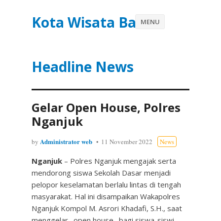
Kota Wisata Batu
MENU
Headline News
Gelar Open House, Polres
Nganjuk
Administrator web
by
11 November 2022
News
Nganjuk
– Polres Nganjuk mengajak serta
mendorong siswa Sekolah Dasar menjadi
pelopor keselamatan berlalu lintas di tengah
masyarakat. Hal ini disampaikan Wakapolres
Nganjuk Kompol M. Asrori Khadafi, S.H., saat
menggelar _open house_ bagi siswa-siswi