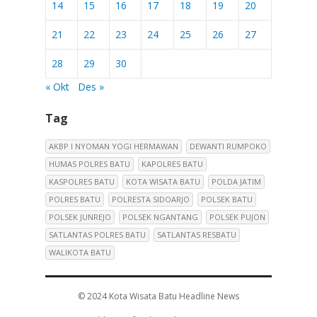
14
15
16
17
18
19
20
21
22
23
24
25
26
27
28
29
30
« Okt
Des »
Tag
AKBP I NYOMAN YOGI HERMAWAN
DEWANTI RUMPOKO
HUMAS POLRES BATU
KAPOLRES BATU
KASPOLRES BATU
KOTA WISATA BATU
POLDA JATIM
POLRES BATU
POLRESTA SIDOARJO
POLSEK BATU
POLSEK JUNREJO
POLSEK NGANTANG
POLSEK PUJON
SATLANTAS POLRES BATU
SATLANTAS RESBATU
WALIKOTA BATU
© 2024
Kota Wisata Batu Headline News