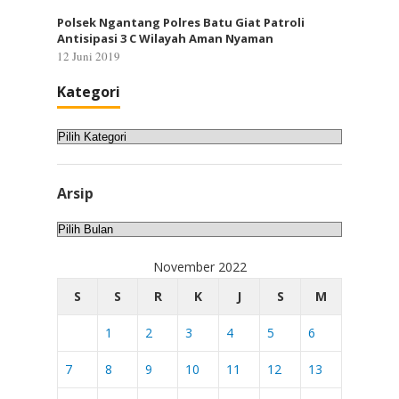
Polsek Ngantang Polres Batu Giat Patroli
Antisipasi 3 C Wilayah Aman Nyaman
12 Juni 2019
Kategori
Kategori
Arsip
Arsip
November 2022
S
S
R
K
J
S
M
1
2
3
4
5
6
7
8
9
10
11
12
13