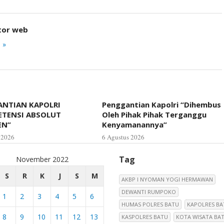
tor web
 »
NTIAN KAPOLRI
Penggantian Kapolri “Dihembus
ETENSI ABSOLUT
Oleh Pihak Pihak Terganggu
EN”
Kenyamanannya”
 2026
6 Agustus 2026
Tag
November 2022
S
R
K
J
S
M
AKBP I NYOMAN YOGI HERMAWAN
DEWANTI RUMPOKO
1
2
3
4
5
6
HUMAS POLRES BATU
KAPOLRES BA
8
9
10
11
12
13
KASPOLRES BATU
KOTA WISATA BA