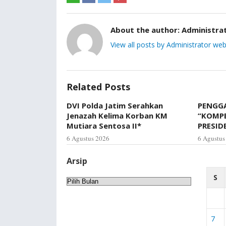
About the author:
Administra
View all posts by Administrator web
Related Posts
DVI Polda Jatim Serahkan
PENGGA
Jenazah Kelima Korban KM
“KOMP
Mutiara Sentosa II*
PRESID
6 Agustus 2026
6 Agustus
Arsip
S
Arsip
7