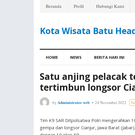
Beranda
Profil
Hubungi Kami
Kota Wisata Batu Hea
HOME
NEWS
BERITA HARI INI
Satu anjing pelacak 
tertimbun longsor Ci
Administrator web
by
24 November 2022
N
Tim K9 SAR Ditpolsatwa Polri mengerahkan 10 
gempa dan longsor Cianjur, Jawa Barat (Jabar
dengan 10 ekor K9.