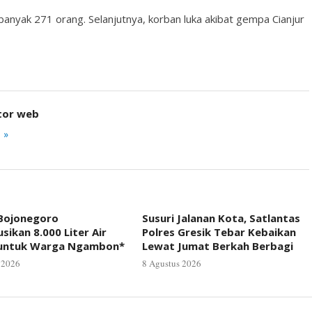
anyak 271 orang. Selanjutnya, korban luka akibat gempa Cianjur
tor web
 »
 Bojonegoro
Susuri Jalanan Kota, Satlantas
usikan 8.000 Liter Air
Polres Gresik Tebar Kebaikan
 untuk Warga Ngambon*
Lewat Jumat Berkah Berbagi
 2026
8 Agustus 2026