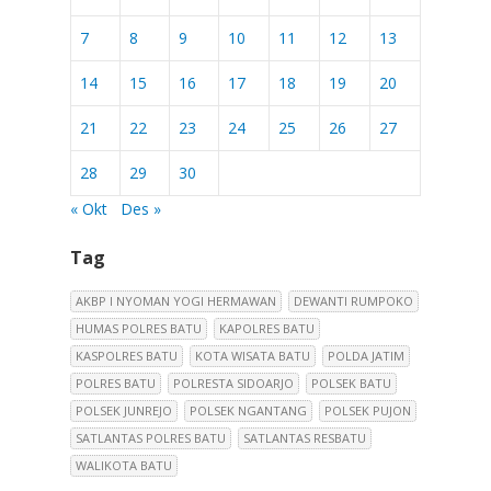
7
8
9
10
11
12
13
14
15
16
17
18
19
20
21
22
23
24
25
26
27
28
29
30
« Okt
Des »
Tag
AKBP I NYOMAN YOGI HERMAWAN
DEWANTI RUMPOKO
HUMAS POLRES BATU
KAPOLRES BATU
KASPOLRES BATU
KOTA WISATA BATU
POLDA JATIM
POLRES BATU
POLRESTA SIDOARJO
POLSEK BATU
POLSEK JUNREJO
POLSEK NGANTANG
POLSEK PUJON
SATLANTAS POLRES BATU
SATLANTAS RESBATU
WALIKOTA BATU