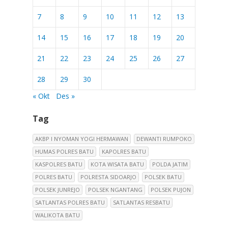
7
8
9
10
11
12
13
14
15
16
17
18
19
20
21
22
23
24
25
26
27
28
29
30
« Okt
Des »
Tag
AKBP I NYOMAN YOGI HERMAWAN
DEWANTI RUMPOKO
HUMAS POLRES BATU
KAPOLRES BATU
KASPOLRES BATU
KOTA WISATA BATU
POLDA JATIM
POLRES BATU
POLRESTA SIDOARJO
POLSEK BATU
POLSEK JUNREJO
POLSEK NGANTANG
POLSEK PUJON
SATLANTAS POLRES BATU
SATLANTAS RESBATU
WALIKOTA BATU