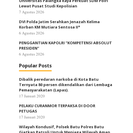
Universitas Palangka Raya Perkuat SDM Polri
Lewat Pusat Studi Kepolisian
7 Agustus 2026
DVI Polda Jatim Serahkan Jenazah Kelima
Korban KM Mutiara Sentosa II*
6 Agustus 2026
PENGGANTIAN KAPOLRI “KOMPETENSI ABSOLUT
PRESIDEN”
6 Agustus 2026
Popular Posts
Dibalik peredaran narkoba di Kota Batu
Ternyata 80 persen dikendalikan dari Lembaga
Pemasyarakatan (Lapas).
17 Januari 2020
PELAKU CURANMOR TERPAKSA DI DOOR
PETUGAS
17 Januari 2020
Wilayah Kondusif, Polsek Batu Polres Batu
Giatkan Patroli Untuk Menjaga Wilayah Aman