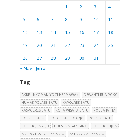
1
2
3
4
5
6
7
8
9
10
11
12
13
14
15
16
17
18
19
20
21
22
23
24
25
26
27
28
29
30
31
« Nov
Jan »
Tag
AKBP I NYOMAN YOGI HERMAWAN
DEWANTI RUMPOKO
HUMAS POLRES BATU
KAPOLRES BATU
KASPOLRES BATU
KOTA WISATA BATU
POLDA JATIM
POLRES BATU
POLRESTA SIDOARJO
POLSEK BATU
POLSEK JUNREJO
POLSEK NGANTANG
POLSEK PUJON
SATLANTAS POLRES BATU
SATLANTAS RESBATU