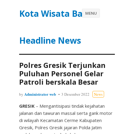
Kota Wisata Batu
MENU
Headline News
Polres Gresik Terjunkan
Puluhan Personel Gelar
Patroli berskala Besar
Administrator web
by
3 Desember 2022
News
GRESIK
– Mengantisipasi tindak kejahatan
jalanan dan tawuran massal serta gank motor
di wilayah Kecamatan Cerme Kabupaten
Gresik, Polres Gresik jajaran Polda Jatim