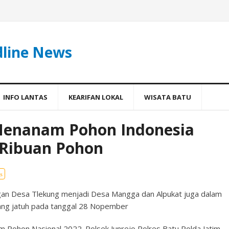
dline News
INFO LANTAS
KEARIFAN LOKAL
WISATA BATU
Menanam Pohon Indonesia
 Ribuan Pohon
s
an Desa Tlekung menjadi Desa Mangga dan Alpukat juga dalam
ng jatuh pada tanggal 28 Nopember
Pohon Nasional 2022. Polsek Junrejo Polres Batu Polda Jatim