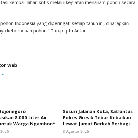
itasi kembali lahan kritis melalui kegiatan menanam pohon secara
hon Indonesia yang diperingati setiap tahun ini, diharapkan
ya keberadaan pohon,” Tutup Iptu Anton.
tor web
 »
 Bojonegoro
Susuri Jalanan Kota, Satlantas
usikan 8.000 Liter Air
Polres Gresik Tebar Kebaikan
 untuk Warga Ngambon*
Lewat Jumat Berkah Berbagi
 2026
8 Agustus 2026