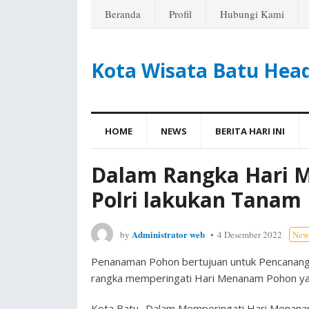
Beranda
Profil
Hubungi Kami
Kota Wisata Batu Hea
HOME
NEWS
BERITA HARI INI
Dalam Rangka Hari 
Polri lakukan Tanam
Administrator web
by
4 Desember 2022
New
Penanaman Pohon bertujuan untuk Pencanang
rangka memperingati Hari Menanam Pohon ya
Kota Batu- Dalam Memperingati Hari Menanam 