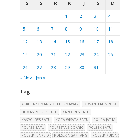
S
S
R
K
J
S
M
1
2
3
4
5
6
7
8
9
10
11
12
13
14
15
16
17
18
19
20
21
22
23
24
25
26
27
28
29
30
31
« Nov
Jan »
Tag
AKBP I NYOMAN YOGI HERMAWAN
DEWANTI RUMPOKO
HUMAS POLRES BATU
KAPOLRES BATU
KASPOLRES BATU
KOTA WISATA BATU
POLDA JATIM
POLRES BATU
POLRESTA SIDOARJO
POLSEK BATU
POLSEK JUNREJO
POLSEK NGANTANG
POLSEK PUJON