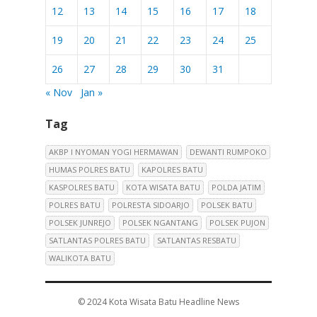
12
13
14
15
16
17
18
19
20
21
22
23
24
25
26
27
28
29
30
31
« Nov
Jan »
Tag
AKBP I NYOMAN YOGI HERMAWAN
DEWANTI RUMPOKO
HUMAS POLRES BATU
KAPOLRES BATU
KASPOLRES BATU
KOTA WISATA BATU
POLDA JATIM
POLRES BATU
POLRESTA SIDOARJO
POLSEK BATU
POLSEK JUNREJO
POLSEK NGANTANG
POLSEK PUJON
SATLANTAS POLRES BATU
SATLANTAS RESBATU
WALIKOTA BATU
© 2024
Kota Wisata Batu Headline News