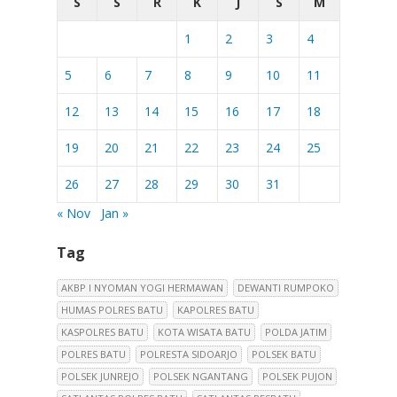
S
S
R
K
J
S
M
1
2
3
4
5
6
7
8
9
10
11
12
13
14
15
16
17
18
19
20
21
22
23
24
25
26
27
28
29
30
31
« Nov
Jan »
Tag
AKBP I NYOMAN YOGI HERMAWAN
DEWANTI RUMPOKO
HUMAS POLRES BATU
KAPOLRES BATU
KASPOLRES BATU
KOTA WISATA BATU
POLDA JATIM
POLRES BATU
POLRESTA SIDOARJO
POLSEK BATU
POLSEK JUNREJO
POLSEK NGANTANG
POLSEK PUJON