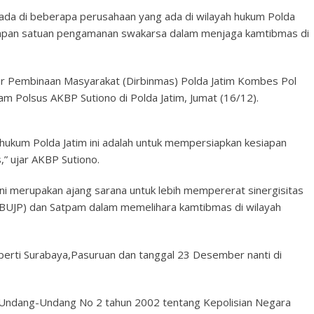
da di beberapa perusahaan yang ada di wilayah hukum Polda
siapan satuan pengamanan swakarsa dalam menjaga kamtibmas di
tur Pembinaan Masyarakat (Dirbinmas) Polda Jatim Kombes Pol
am Polsus AKBP Sutiono di Polda Jatim, Jumat (16/12).
 hukum Polda Jatim ini adalah untuk mempersiapkan kesiapan
” ujar AKBP Sutiono.
ini merupakan ajang sarana untuk lebih mempererat sinergisitas
BUJP) dan Satpam dalam memelihara kamtibmas di wilayah
eperti Surabaya,Pasuruan dan tanggal 23 Desember nanti di
h Undang-Undang No 2 tahun 2002 tentang Kepolisian Negara