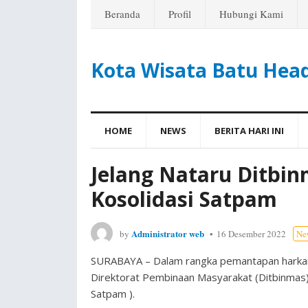
Beranda
Profil
Hubungi Kami
Kota Wisata Batu Hea
HOME
NEWS
BERITA HARI INI
Jelang Nataru Ditbin
Kosolidasi Satpam
Administrator web
by
16 Desember 2022
Ne
SURABAYA – Dalam rangka pemantapan harkamt
Direktorat Pembinaan Masyarakat (Ditbinmas)
Satpam ).