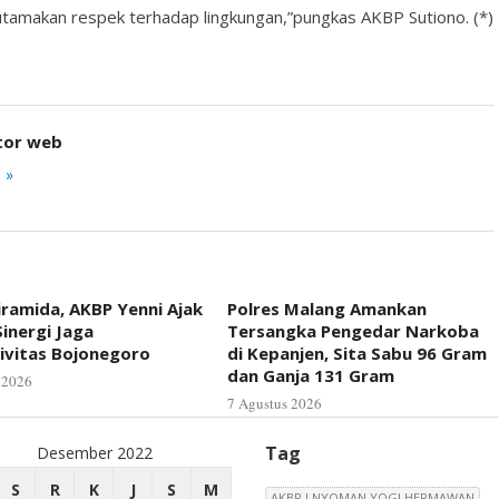
utamakan respek terhadap lingkungan,”pungkas AKBP Sutiono. (*)
tor web
 »
iramida, AKBP Yenni Ajak
Polres Malang Amankan
inergi Jaga
Tersangka Pengedar Narkoba
ivitas Bojonegoro
di Kepanjen, Sita Sabu 96 Gram
dan Ganja 131 Gram
 2026
7 Agustus 2026
Tag
Desember 2022
S
R
K
J
S
M
AKBP I NYOMAN YOGI HERMAWAN