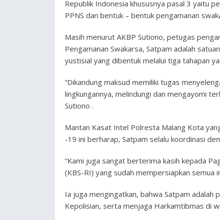
Republik Indonesia khususnya pasal 3 yaitu pe
PPNS dan bentuk – bentuk pengamanan swaka
Masih menurut AKBP Sutiono, petugas penga
Pengamanan Swakarsa, Satpam adalah satuan a
yustisial yang dibentuk melalui tiga tahapan y
“Dikandung maksud memiliki tugas menyelenga
lingkungannya, melindungi dan mengayomi ter
Sutiono .
Mantan Kasat Intel Polresta Malang Kota yang
-19 ini berharap, Satpam selalu koordinasi 
“Kami juga sangat berterima kasih kepada P
(KBS-RI) yang sudah mempersiapkan semua ini
Ia juga mengingatkan, bahwa Satpam adalah p
Kepolisian, serta menjaga Harkamtibmas di w