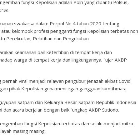
ngemban fungsi Kepolisian adalah Polri yang dibantu Polsus,
rsa.
manan swakarsa dalam Perpol No 4 tahun 2020 tentang
tau kelompok profesi pengganti fungsi Kepolisian terbatas non
aitu Perekrutan, Pelatihan dan Pengukuhan.
rakan keamanan dan ketertiban di tempat kerja dan
hadap warga di tempat kerja dan lingkungannya, “ujar AKBP
 pernah viral menjadi relawan pengubur jenazah akibat Covid
dengan pihak Kepolisian guna mencegah gangguan kamtibmas.
aguyupan Satpam dan Keluarga Besar Satpam Republik Indonesia
 dan acara berjalan dengan baik,”ungkap AKBP Sutiono.
engemban fungsi Kepolisian terbatas dan selalu menjadi mitra
ilayah masing masing.