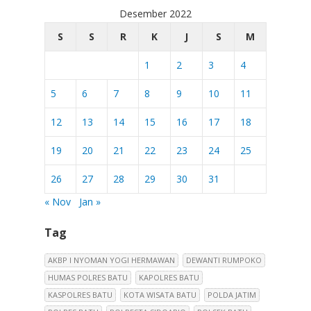
Desember 2022
S
S
R
K
J
S
M
1
2
3
4
5
6
7
8
9
10
11
12
13
14
15
16
17
18
19
20
21
22
23
24
25
26
27
28
29
30
31
« Nov
Jan »
Tag
AKBP I NYOMAN YOGI HERMAWAN
DEWANTI RUMPOKO
HUMAS POLRES BATU
KAPOLRES BATU
KASPOLRES BATU
KOTA WISATA BATU
POLDA JATIM