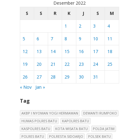
Desember 2022
S
S
R
K
J
S
M
1
2
3
4
5
6
7
8
9
10
11
12
13
14
15
16
17
18
19
20
21
22
23
24
25
26
27
28
29
30
31
« Nov
Jan »
Tag
AKBP I NYOMAN YOGI HERMAWAN
DEWANTI RUMPOKO
HUMAS POLRES BATU
KAPOLRES BATU
KASPOLRES BATU
KOTA WISATA BATU
POLDA JATIM
POLRES BATU
POLRESTA SIDOARJO
POLSEK BATU