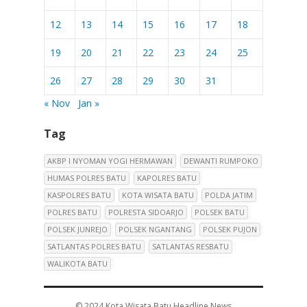
12
13
14
15
16
17
18
19
20
21
22
23
24
25
26
27
28
29
30
31
« Nov
Jan »
Tag
AKBP I NYOMAN YOGI HERMAWAN
DEWANTI RUMPOKO
HUMAS POLRES BATU
KAPOLRES BATU
KASPOLRES BATU
KOTA WISATA BATU
POLDA JATIM
POLRES BATU
POLRESTA SIDOARJO
POLSEK BATU
POLSEK JUNREJO
POLSEK NGANTANG
POLSEK PUJON
SATLANTAS POLRES BATU
SATLANTAS RESBATU
WALIKOTA BATU
© 2024
Kota Wisata Batu Headline News