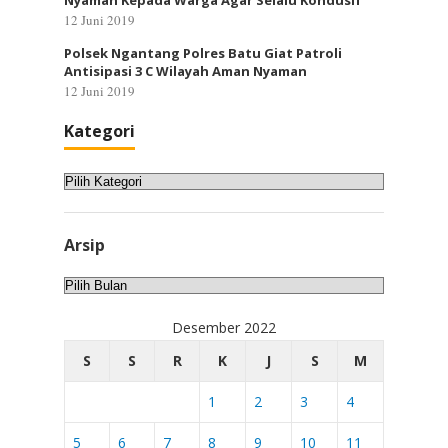
Nyaman Kepada Warga Agar Selalu Kondusif
12 Juni 2019
Polsek Ngantang Polres Batu Giat Patroli
Antisipasi 3 C Wilayah Aman Nyaman
12 Juni 2019
Kategori
Kategori
Arsip
Arsip
Desember 2022
S
S
R
K
J
S
M
1
2
3
4
5
6
7
8
9
10
11