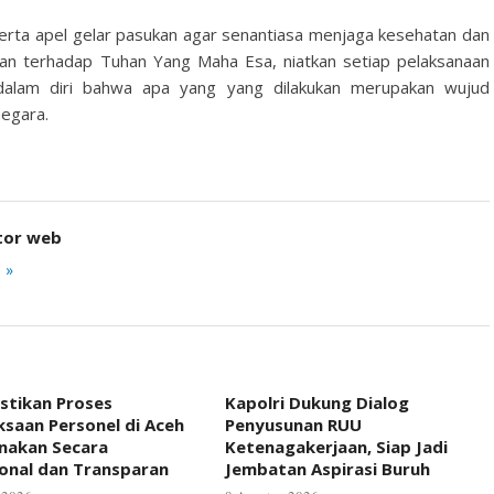
erta apel gelar pasukan agar senantiasa menjaga kesehatan dan
an terhadap Tuhan Yang Maha Esa, niatkan setiap pelaksanaan
alam diri bahwa apa yang yang dilakukan merupakan wujud
egara.
tor web
 »
astikan Proses
Kapolri Dukung Dialog
saan Personel di Aceh
Penyusunan RUU
anakan Secara
Ketenagakerjaan, Siap Jadi
ional dan Transparan
Jembatan Aspirasi Buruh