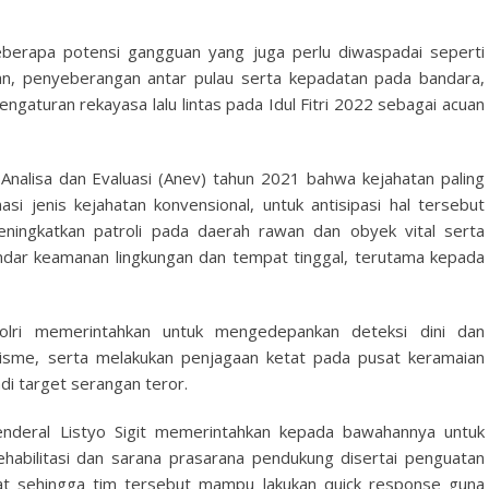
eberapa potensi gangguan yang juga perlu diwaspadai seperti
lan, penyeberangan antar pulau serta kepadatan pada bandara,
ngaturan rekayasa lalu lintas pada Idul Fitri 2022 sebagai acuan
 Analisa dan Evaluasi (Anev) tahun 2021 bahwa kejahatan paling
si jenis kejahatan konvensional, untuk antisipasi hal tersebut
eningkatkan patroli pada daerah rawan dan obyek vital serta
andar keamanan lingkungan dan tempat tinggal, terutama kepada
lri memerintahkan untuk mengedepankan deteksi dini dan
risme, serta melakukan penjagaan ketat pada pusat keramaian
i target serangan teror.
enderal Listyo Sigit memerintahkan kepada bawahannya untuk
habilitasi dan sarana prasarana pendukung disertai penguatan
t sehingga tim tersebut mampu lakukan quick response guna