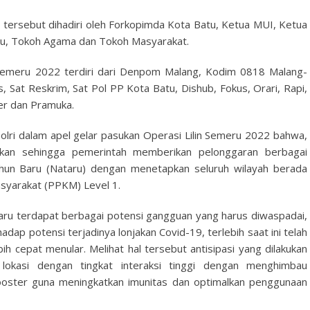
 tersebut dihadiri oleh Forkopimda Kota Batu, Ketua MUI, Ketua
atu, Tokoh Agama dan Tokoh Masyarakat.
Semeru 2022 terdiri dari Denpom Malang, Kodim 0818 Malang-
s, Sat Reskrim, Sat Pol PP Kota Batu, Dishub, Fokus, Orari, Rapi,
er dan Pramuka.
lri dalam apel gelar pasukan Operasi Lilin Semeru 2022 bahwa,
likan sehingga pemerintah memberikan pelonggaran berbagai
ahun Baru (Nataru) dengan menetapkan seluruh wilayah berada
yarakat (PPKM) Level 1.
ru terdapat berbagai potensi gangguan yang harus diwaspadai,
dap potensi terjadinya lonjakan Covid-19, terlebih saat ini telah
h cepat menular. Melihat hal tersebut antisipasi yang dilakukan
okasi dengan tingkat interaksi tinggi dengan menghimbau
ooster guna meningkatkan imunitas dan optimalkan penggunaan