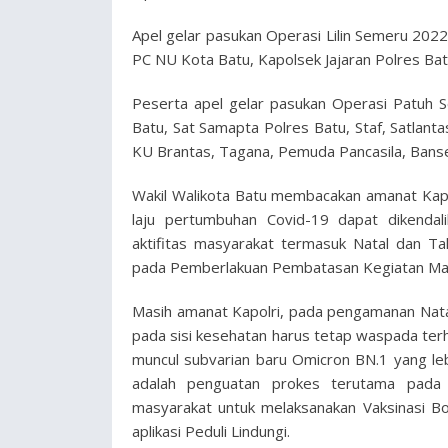
Apel gelar pasukan Operasi Lilin Semeru 2022
PC NU Kota Batu, Kapolsek Jajaran Polres B
Peserta apel gelar pasukan Operasi Patuh 
Batu, Sat Samapta Polres Batu, Staf, Satlanta
KU Brantas, Tagana, Pemuda Pancasila, Bans
Wakil Walikota Batu membacakan amanat Kapo
laju pertumbuhan Covid-19 dapat dikenda
aktifitas masyarakat termasuk Natal dan T
pada Pemberlakuan Pembatasan Kegiatan Mas
Masih amanat Kapolri, pada pengamanan Nata
pada sisi kesehatan harus tetap waspada terha
muncul subvarian baru Omicron BN.1 yang lebi
adalah penguatan prokes terutama pada l
masyarakat untuk melaksanakan Vaksinasi B
aplikasi Peduli Lindungi.