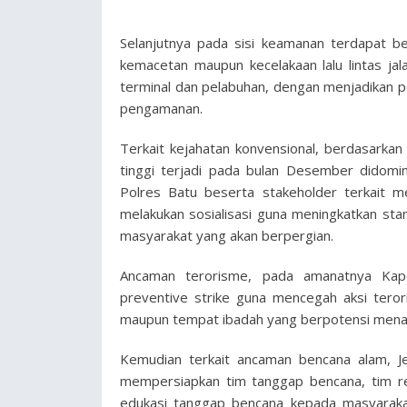
Selanjutnya pada sisi keamanan terdapat b
kemacetan maupun kecelakaan lalu lintas ja
terminal dan pelabuhan, dengan menjadikan pe
pengamanan.
Terkait kejahatan konvensional, berdasarkan
tinggi terjadi pada bulan Desember didomina
Polres Batu beserta stakeholder terkait m
melakukan sosialisasi guna meningkatkan st
masyarakat yang akan berpergian.
Ancaman terorisme, pada amanatnya Kapo
preventive strike guna mencegah aksi tero
maupun tempat ibadah yang berpotensi menad
Kemudian terkait ancaman bencana alam, J
mempersiapkan tim tanggap bencana, tim re
edukasi tanggap bencana kepada masyaraka