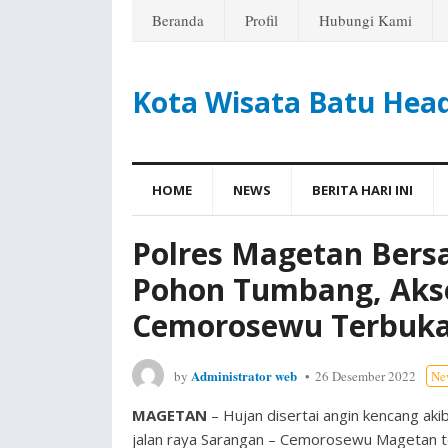
Beranda
Profil
Hubungi Kami
Kota Wisata Batu Hea
HOME
NEWS
BERITA HARI INI
Polres Magetan Bers
Pohon Tumbang, Akse
Cemorosewu Terbuk
Administrator web
by
26 Desember 2022
Ne
MAGETAN
– Hujan disertai angin kencang aki
jalan raya Sarangan – Cemorosewu Magetan te