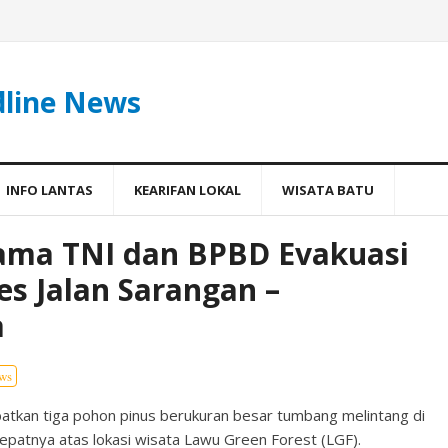
dline News
INFO LANTAS
KEARIFAN LOKAL
WISATA BATU
ama TNI dan BPBD Evakuasi
s Jalan Sarangan –
a
ws
batkan tiga pohon pinus berukuran besar tumbang melintang di
patnya atas lokasi wisata Lawu Green Forest (LGF).