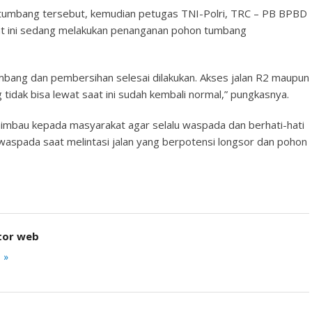
n tumbang tersebut, kemudian petugas TNI-Polri, TRC – PB BPBD
 ini sedang melakukan penanganan pohon tumbang
mbang dan pembersihan selesai dilakukan. Akses jalan R2 maupun
tidak bisa lewat saat ini sudah kembali normal,” pungkasnya.
himbau kepada masyarakat agar selalu waspada dan berhati-hati
aspada saat melintasi jalan yang berpotensi longsor dan pohon
tor web
 »