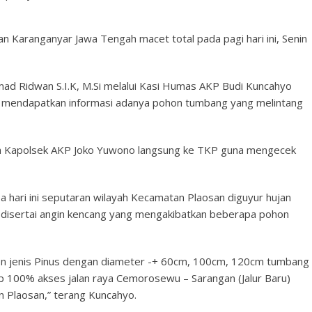
n Karanganyar Jawa Tengah macet total pada pagi hari ini, Senin
d Ridwan S.I.K, M.Si melalui Kasi Humas AKP Budi Kuncahyo
 mendapatkan informasi adanya pohon tumbang yang melintang
eh Kapolsek AKP Joko Yuwono langsung ke TKP guna mengecek
ari ini seputaran wilayah Kecamatan Plaosan diguyur hujan
 disertai angin kencang yang mengakibatkan beberapa pohon
hon jenis Pinus dengan diameter -+ 60cm, 100cm, 120cm tumbang
p 100% akses jalan raya Cemorosewu – Sarangan (Jalur Baru)
 Plaosan,” terang Kuncahyo.