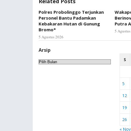
Related Posts
Polres Probolinggo Terjunkan
Wakapo
Personel Bantu Padamkan
Berino
Kebakaran Hutan di Gunung
Putra A
Bromo*
5 Agustus
5 Agustus 2026
Arsip
S
Arsip
5
12
19
26
« Nov