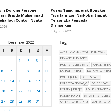
lri Dorong Personel
Polres Tanjungperak Bongkar
vasi, Bripda Muhammad
Tiga Jaringan Narkoba, Empat
ulia Jadi Contoh Nyata
Tersangka Pengedar
Diamankan
 2026
5 Agustus 2026
Tag
Desember 2022
S
R
K
J
S
M
AKBP I NYOMAN YOGI HERMAWAN
DEWANTI RUMPOKO
1
2
3
4
HUMAS POLRES BATU
KAPOLRES BA
6
7
8
9
10
11
KASPOLRES BATU
KOTA WISATA BA
POLDA JATIM
POLRES BATU
13
14
15
16
17
18
POLRESTA SIDOARJO
POLSEK BATU
POLSEK JUNREJO
POLSEK NGANTAN
20
21
22
23
24
25
POLSEK PUJON
SATLANTAS POLRES
27
28
29
30
31
SATLANTAS RESBATU
WALIKOTA BA
Jan »