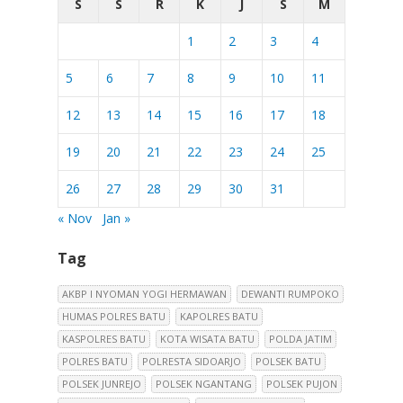
S
S
R
K
J
S
M
1
2
3
4
5
6
7
8
9
10
11
12
13
14
15
16
17
18
19
20
21
22
23
24
25
26
27
28
29
30
31
« Nov
Jan »
Tag
AKBP I NYOMAN YOGI HERMAWAN
DEWANTI RUMPOKO
HUMAS POLRES BATU
KAPOLRES BATU
KASPOLRES BATU
KOTA WISATA BATU
POLDA JATIM
POLRES BATU
POLRESTA SIDOARJO
POLSEK BATU
POLSEK JUNREJO
POLSEK NGANTANG
POLSEK PUJON