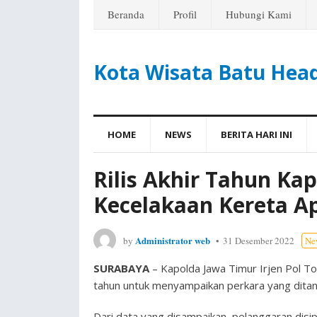
Beranda
Profil
Hubungi Kami
Kota Wisata Batu Hea
HOME
NEWS
BERITA HARI INI
Rilis Akhir Tahun Kap
Kecelakaan Kereta A
Administrator web
by
31 Desember 2022
Ne
SURABAYA
– Kapolda Jawa Timur Irjen Pol To
tahun untuk menyampaikan perkara yang ditan
Dari data yang disampaikan, pelanggaran disip