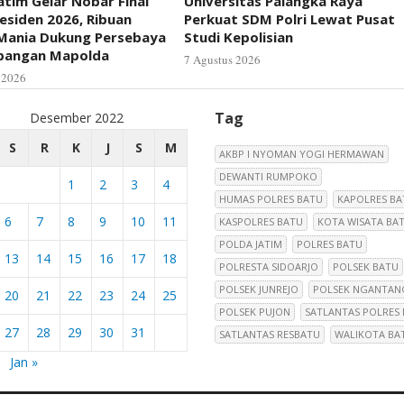
atim Gelar Nobar Final
Universitas Palangka Raya
residen 2026, Ribuan
Perkuat SDM Polri Lewat Pusat
Mania Dukung Persebaya
Studi Kepolisian
apangan Mapolda
7 Agustus 2026
 2026
Tag
Desember 2022
S
R
K
J
S
M
AKBP I NYOMAN YOGI HERMAWAN
DEWANTI RUMPOKO
1
2
3
4
HUMAS POLRES BATU
KAPOLRES BA
6
7
8
9
10
11
KASPOLRES BATU
KOTA WISATA BA
POLDA JATIM
POLRES BATU
13
14
15
16
17
18
POLRESTA SIDOARJO
POLSEK BATU
POLSEK JUNREJO
POLSEK NGANTAN
20
21
22
23
24
25
POLSEK PUJON
SATLANTAS POLRES
27
28
29
30
31
SATLANTAS RESBATU
WALIKOTA BA
Jan »