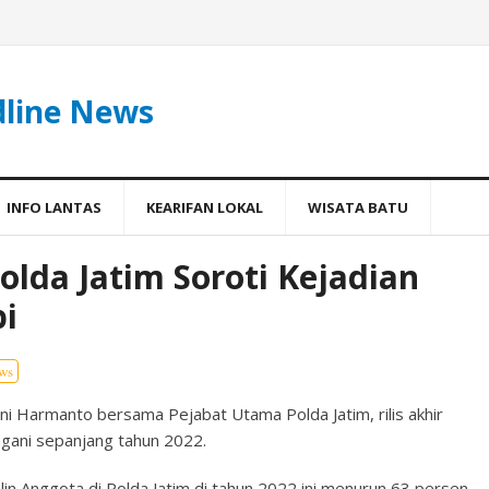
dline News
INFO LANTAS
KEARIFAN LOKAL
WISATA BATU
olda Jatim Soroti Kejadian
pi
ws
ni Harmanto bersama Pejabat Utama Polda Jatim, rilis akhir
gani sepanjang tahun 2022.
lin Anggota di Polda Jatim di tahun 2022 ini menurun 63 persen