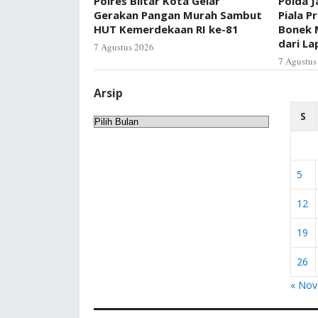
Polres Blitar Kota Gelar
Polda J
Gerakan Pangan Murah Sambut
Piala P
HUT Kemerdekaan RI ke-81
Bonek 
dari L
7 Agustus 2026
7 Agustus
Arsip
S
Arsip
5
12
19
26
« Nov