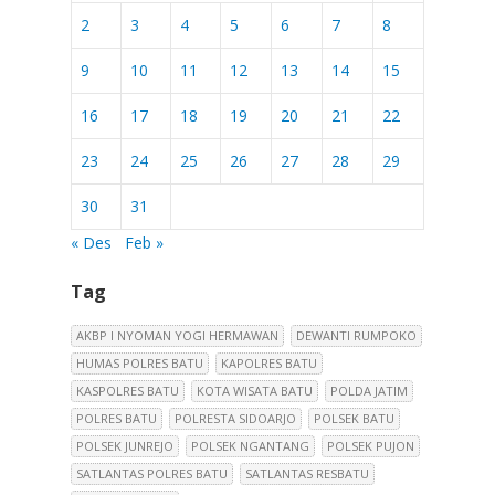
2
3
4
5
6
7
8
9
10
11
12
13
14
15
16
17
18
19
20
21
22
23
24
25
26
27
28
29
30
31
« Des
Feb »
Tag
AKBP I NYOMAN YOGI HERMAWAN
DEWANTI RUMPOKO
HUMAS POLRES BATU
KAPOLRES BATU
KASPOLRES BATU
KOTA WISATA BATU
POLDA JATIM
POLRES BATU
POLRESTA SIDOARJO
POLSEK BATU
POLSEK JUNREJO
POLSEK NGANTANG
POLSEK PUJON
SATLANTAS POLRES BATU
SATLANTAS RESBATU