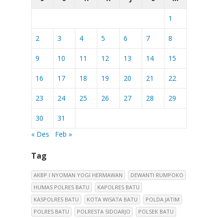
1
2
3
4
5
6
7
8
9
10
11
12
13
14
15
16
17
18
19
20
21
22
23
24
25
26
27
28
29
30
31
« Des
Feb »
Tag
AKBP I NYOMAN YOGI HERMAWAN
DEWANTI RUMPOKO
HUMAS POLRES BATU
KAPOLRES BATU
KASPOLRES BATU
KOTA WISATA BATU
POLDA JATIM
POLRES BATU
POLRESTA SIDOARJO
POLSEK BATU