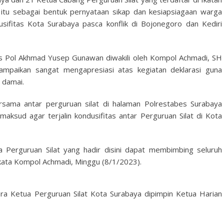
a itu sebagai bentuk pernyataan sikap dan kesiapsiagaan warga
usifitas Kota Surabaya pasca konflik di Bojonegoro dan Kediri
s Pol Akhmad Yusep Gunawan diwakili oleh Kompol Achmadi, SH
paikan sangat mengapresiasi atas kegiatan deklarasi guna
 damai.
ersama antar perguruan silat di halaman Polrestabes Surabaya
maksud agar terjalin kondusifitas antar Perguruan Silat di Kota
a Perguruan Silat yang hadir disini dapat membimbing seluruh
 kata Kompol Achmadi, Minggu (8/1/2023).
ara Ketua Perguruan Silat Kota Surabaya dipimpin Ketua Harian