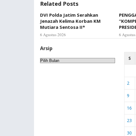
Related Posts
DVI Polda Jatim Serahkan
PENGGA
Jenazah Kelima Korban KM
“KOMP
Mutiara Sentosa II*
PRESID
6 Agustus 2026
6 Agustus
Arsip
S
Arsip
2
9
16
23
30