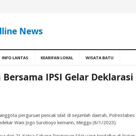
dline News
INFO LANTAS
KEARIFAN LOKAL
WISATA BATU
 Bersama IPSI Gelar Deklarasi
nggota perguruan pencak silat di sejumlah daerah, Polrestabes
ndekar Wani Jogo Suroboyo kemarin, Minggu (8/1/2023).
ya dan 21 Ketua Cabang Perguruan Silat yang terdaftar di Ikatan