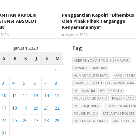
NTIAN KAPOLRI
Penggantian Kapolri “Dihembus
ETENSI ABSOLUT
Oleh Pihak Pihak Terganggu
EN”
Kenyamanannya”
 2026
6 Agustus 2026
Tag
Januari 2023
S
R
K
J
S
M
AKBP I NYOMAN YOGI HERMAWAN
DEWANTI RUMPOKO
1
HUMAS POLRES BATU
KAPOLRES BA
3
4
5
6
7
8
KASPOLRES BATU
KOTA WISATA BA
POLDA JATIM
POLRES BATU
10
11
12
13
14
15
POLRESTA SIDOARJO
POLSEK BATU
POLSEK JUNREJO
POLSEK NGANTAN
17
18
19
20
21
22
POLSEK PUJON
SATLANTAS POLRES
24
25
26
27
28
29
SATLANTAS RESBATU
WALIKOTA BA
31