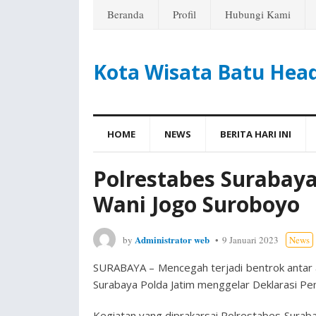
Beranda
Profil
Hubungi Kami
Kota Wisata Batu Hea
HOME
NEWS
BERITA HARI INI
Polrestabes Surabaya
Wani Jogo Suroboyo
Administrator web
by
9 Januari 2023
News
SURABAYA – Mencegah terjadi bentrok antar a
Surabaya Polda Jatim menggelar Deklarasi Pe
Kegiatan yang diprakarsai Polrestabes Suraba